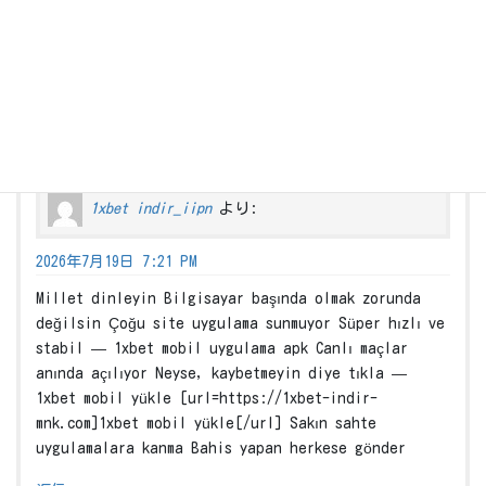
indir-abc.com]1xbet indir akıllı telefon
uygulaması[/url] Sakın sahte uygulamalara kanma
Bahis yapan herkese gönder
返信
1xbet indir_iipn
より:
2026年7月19日 7:21 PM
Millet dinleyin Bilgisayar başında olmak zorunda
değilsin Çoğu site uygulama sunmuyor Süper hızlı ve
stabil — 1xbet mobil uygulama apk Canlı maçlar
anında açılıyor Neyse, kaybetmeyin diye tıkla —
1xbet mobil yükle [url=https://1xbet-indir-
mnk.com]1xbet mobil yükle[/url] Sakın sahte
uygulamalara kanma Bahis yapan herkese gönder