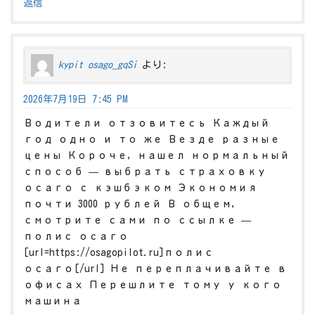
返信
kypit osago_gqSi
より:
2026年7月19日 7:45 PM
Водители отзовитесь Каждый
год одно и то же Везде разные
цены Короче, нашел нормальный
способ — выбрать страховку
осаго с кэшбэком Экономия
почти 3000 рублей В общем,
смотрите сами по ссылке —
полис осаго
[url=https://osagopilot.ru]полис
осаго[/url] Не переплачивайте в
офисах Перешлите тому у кого
машина