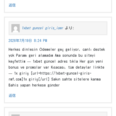
返信
1xbet guncel giris_iomr
より:
2026年7月19日 8:24 PM
Herkes dinlesin Ödemeler geç geliyor, canlı destek
yok Paramı geri alamadım Ama sonunda bu siteyi
keşfettim — 1xbet güncel adres tıkla Her gün yeni
bonus ve promolar var Kısacası, tüm detaylar linkte
— 1x giriş [url=https://1xbet-guncel-giris-
rmf.com]1x giriş[/url] Sakın sahte sitelere kanma
Bahis yapan herkese gönder
返信