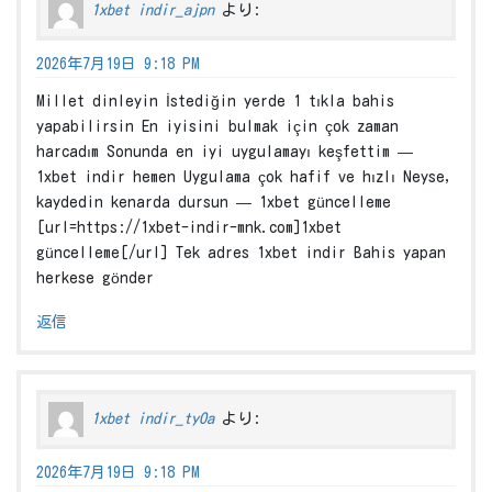
1xbet indir_ajpn
より:
2026年7月19日 9:18 PM
Millet dinleyin İstediğin yerde 1 tıkla bahis
yapabilirsin En iyisini bulmak için çok zaman
harcadım Sonunda en iyi uygulamayı keşfettim —
1xbet indir hemen Uygulama çok hafif ve hızlı Neyse,
kaydedin kenarda dursun — 1xbet güncelleme
[url=https://1xbet-indir-mnk.com]1xbet
güncelleme[/url] Tek adres 1xbet indir Bahis yapan
herkese gönder
返信
1xbet indir_tyOa
より:
2026年7月19日 9:18 PM