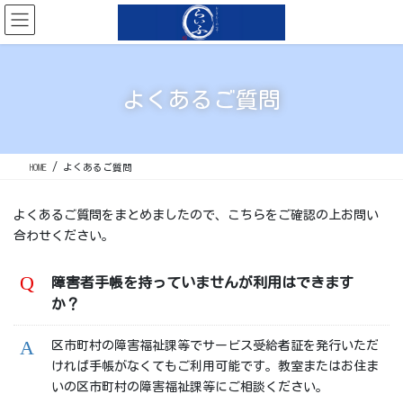
コ
ナ
ン
ビ
テ
ゲ
ン
ー
ツ
シ
よくあるご質問
に
ョ
移
ン
動
に
移
HOME
よくあるご質問
動
よくあるご質問をまとめましたので、こちらをご確認の上お問い
合わせください。
障害者手帳を持っていませんが利用はできます
か？
区市町村の障害福祉課等でサービス受給者証を発行いただ
ければ手帳がなくてもご利用可能です。教室またはお住ま
いの区市町村の障害福祉課等にご相談ください。