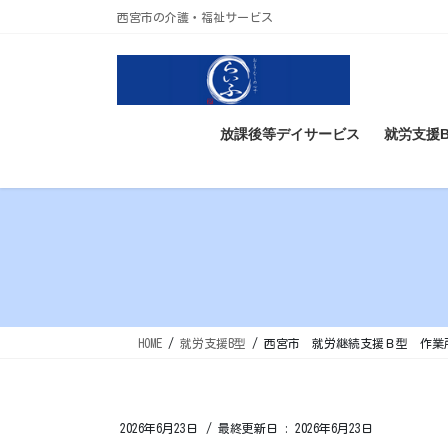
コ
ナ
西宮市の介護・福祉サービス
ン
ビ
テ
ゲ
ン
ー
ツ
シ
に
ョ
放課後等デイサービス
就労支援
移
ン
動
に
移
動
HOME
就労支援B型
西宮市 就労継続支援Ｂ型 作業
2026年6月23日
/ 最終更新日 :
2026年6月23日