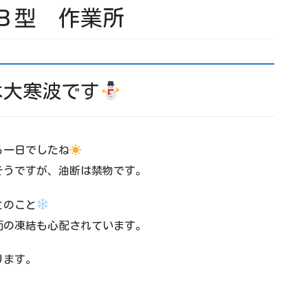
Ｂ型 作業所
は大寒波です
る一日でしたね
そうですが、油断は禁物です。
とのこと
面の凍結も心配されています。
ります。