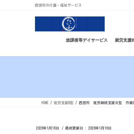
コ
ナ
西宮市の介護・福祉サービス
ン
ビ
テ
ゲ
ン
ー
ツ
シ
に
ョ
放課後等デイサービス
就労支援
移
ン
動
に
移
動
HOME
就労支援B型
西宮市 就労継続支援Ｂ型 作業
2026年1月16日
/ 最終更新日 :
2026年1月16日