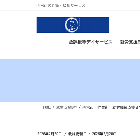
コ
ナ
西宮市の介護・福祉サービス
ン
ビ
テ
ゲ
ン
ー
ツ
シ
に
ョ
放課後等デイサービス
就労支援
移
ン
動
に
移
動
HOME
就労支援B型
西宮市 作業所 就労継続支援Ｂ
2026年2月20日
/ 最終更新日 :
2026年2月20日